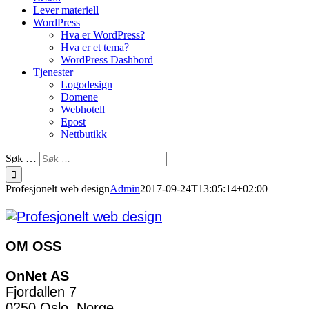
Lever materiell
WordPress
Hva er WordPress?
Hva er et tema?
WordPress Dashbord
Tjenester
Logodesign
Domene
Webhotell
Epost
Nettbutikk
Søk …
Profesjonelt web design
Admin
2017-09-24T13:05:14+02:00
OM OSS
OnNet AS
Fjordallen 7
0250 Oslo, Norge