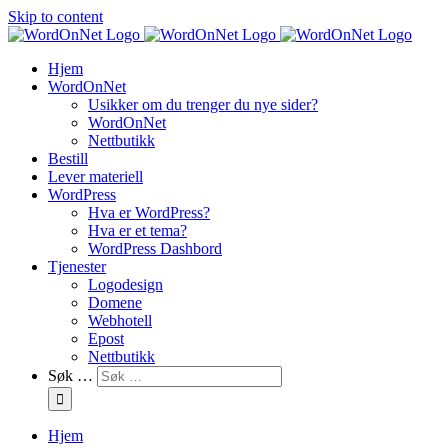
Skip to content
Hjem
WordOnNet
Usikker om du trenger du nye sider?
WordOnNet
Nettbutikk
Bestill
Lever materiell
WordPress
Hva er WordPress?
Hva er et tema?
WordPress Dashbord
Tjenester
Logodesign
Domene
Webhotell
Epost
Nettbutikk
Søk …
Hjem