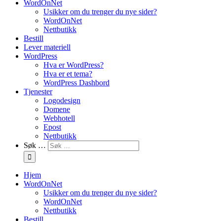
WordOnNet
Usikker om du trenger du nye sider?
WordOnNet
Nettbutikk
Bestill
Lever materiell
WordPress
Hva er WordPress?
Hva er et tema?
WordPress Dashbord
Tjenester
Logodesign
Domene
Webhotell
Epost
Nettbutikk
Søk …
Hjem
WordOnNet
Usikker om du trenger du nye sider?
WordOnNet
Nettbutikk
Bestill