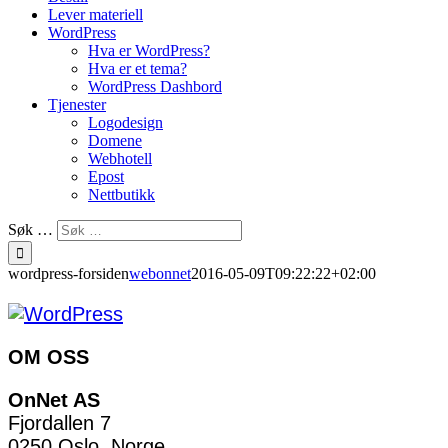
Lever materiell
WordPress
Hva er WordPress?
Hva er et tema?
WordPress Dashbord
Tjenester
Logodesign
Domene
Webhotell
Epost
Nettbutikk
Søk …
wordpress-forsiden
webonnet
2016-05-09T09:22:22+02:00
OM OSS
OnNet AS
Fjordallen 7
0250 Oslo, Norge