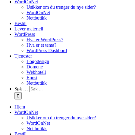
WordOnNet
Usikker om du trenger du nye sider?
WordOnNet
Nettbutikk
Bestill
Lever materiell
WordPress
Hva er WordPress?
Hva er et tema?
WordPress Dashbord
Tjenester
Logodesign
Domene
Webhotell
Epost
Nettbutikk
Søk …
Hjem
WordOnNet
Usikker om du trenger du nye sider?
WordOnNet
Nettbutikk
Bestill