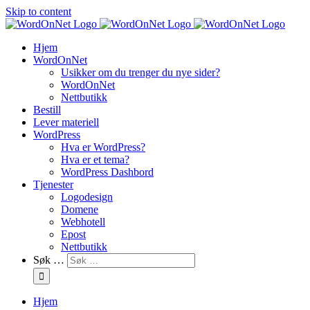
Skip to content
Hjem
WordOnNet
Usikker om du trenger du nye sider?
WordOnNet
Nettbutikk
Bestill
Lever materiell
WordPress
Hva er WordPress?
Hva er et tema?
WordPress Dashbord
Tjenester
Logodesign
Domene
Webhotell
Epost
Nettbutikk
Søk …
Hjem