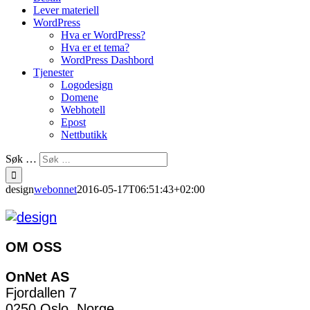
Lever materiell
WordPress
Hva er WordPress?
Hva er et tema?
WordPress Dashbord
Tjenester
Logodesign
Domene
Webhotell
Epost
Nettbutikk
Søk …
design
webonnet
2016-05-17T06:51:43+02:00
OM OSS
OnNet AS
Fjordallen 7
0250 Oslo, Norge