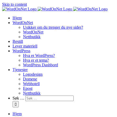
Skip to content
Hjem
WordOnNet
Usikker om du trenger du nye sider?
WordOnNet
Nettbutikk
Bestill
Lever materiell
WordPress
Hva er WordPress?
Hva er et tema?
WordPress Dashbord
Tjenester
Logodesign
Domene
Webhotell
Epost
Nettbutikk
Søk …
Hjem