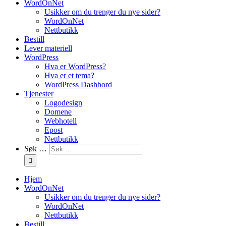
WordOnNet
Usikker om du trenger du nye sider?
WordOnNet
Nettbutikk
Bestill
Lever materiell
WordPress
Hva er WordPress?
Hva er et tema?
WordPress Dashbord
Tjenester
Logodesign
Domene
Webhotell
Epost
Nettbutikk
Søk …
Hjem
WordOnNet
Usikker om du trenger du nye sider?
WordOnNet
Nettbutikk
Bestill