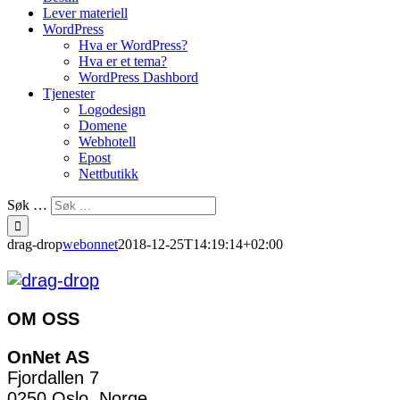
Lever materiell
WordPress
Hva er WordPress?
Hva er et tema?
WordPress Dashbord
Tjenester
Logodesign
Domene
Webhotell
Epost
Nettbutikk
Søk …
drag-drop
webonnet
2018-12-25T14:19:14+02:00
OM OSS
OnNet AS
Fjordallen 7
0250 Oslo, Norge