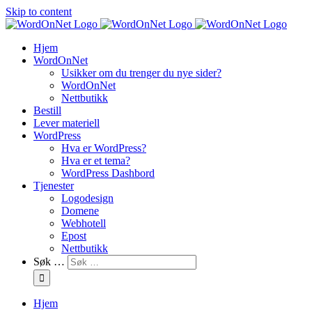
Skip to content
Hjem
WordOnNet
Usikker om du trenger du nye sider?
WordOnNet
Nettbutikk
Bestill
Lever materiell
WordPress
Hva er WordPress?
Hva er et tema?
WordPress Dashbord
Tjenester
Logodesign
Domene
Webhotell
Epost
Nettbutikk
Søk …
Hjem