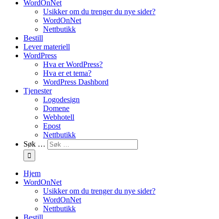
WordOnNet
Usikker om du trenger du nye sider?
WordOnNet
Nettbutikk
Bestill
Lever materiell
WordPress
Hva er WordPress?
Hva er et tema?
WordPress Dashbord
Tjenester
Logodesign
Domene
Webhotell
Epost
Nettbutikk
Søk …
Hjem
WordOnNet
Usikker om du trenger du nye sider?
WordOnNet
Nettbutikk
Bestill