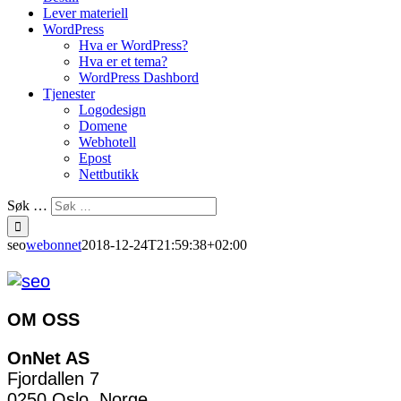
Lever materiell
WordPress
Hva er WordPress?
Hva er et tema?
WordPress Dashbord
Tjenester
Logodesign
Domene
Webhotell
Epost
Nettbutikk
Søk …
seo
webonnet
2018-12-24T21:59:38+02:00
OM OSS
OnNet AS
Fjordallen 7
0250 Oslo, Norge