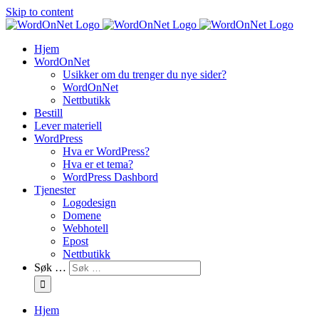
Skip to content
Hjem
WordOnNet
Usikker om du trenger du nye sider?
WordOnNet
Nettbutikk
Bestill
Lever materiell
WordPress
Hva er WordPress?
Hva er et tema?
WordPress Dashbord
Tjenester
Logodesign
Domene
Webhotell
Epost
Nettbutikk
Søk …
Hjem