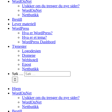
WordOnNet
Usikker om du trenger du nye sider?
WordOnNet
Nettbutikk
Bestill
Lever materiell
WordPress
Hva er WordPress?
Hva er et tema?
WordPress Dashbord
Tjenester
Logodesign
Domene
Webhotell
Epost
Nettbutikk
Søk …
Hjem
WordOnNet
Usikker om du trenger du nye sider?
WordOnNet
Nettbutikk
Bestill