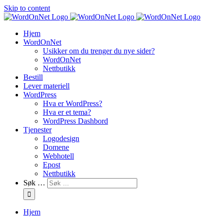
Skip to content
Hjem
WordOnNet
Usikker om du trenger du nye sider?
WordOnNet
Nettbutikk
Bestill
Lever materiell
WordPress
Hva er WordPress?
Hva er et tema?
WordPress Dashbord
Tjenester
Logodesign
Domene
Webhotell
Epost
Nettbutikk
Søk …
Hjem