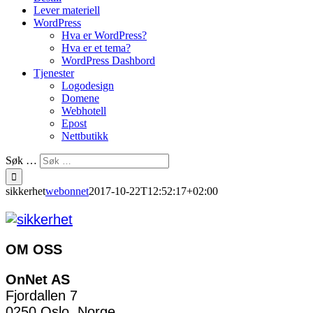
Lever materiell
WordPress
Hva er WordPress?
Hva er et tema?
WordPress Dashbord
Tjenester
Logodesign
Domene
Webhotell
Epost
Nettbutikk
Søk …
sikkerhet
webonnet
2017-10-22T12:52:17+02:00
OM OSS
OnNet AS
Fjordallen 7
0250 Oslo, Norge