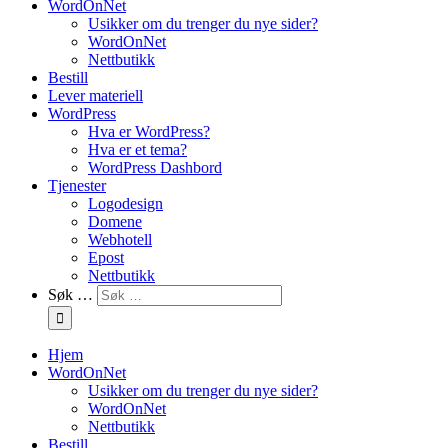
WordOnNet
Usikker om du trenger du nye sider?
WordOnNet
Nettbutikk
Bestill
Lever materiell
WordPress
Hva er WordPress?
Hva er et tema?
WordPress Dashbord
Tjenester
Logodesign
Domene
Webhotell
Epost
Nettbutikk
Søk …
Hjem
WordOnNet
Usikker om du trenger du nye sider?
WordOnNet
Nettbutikk
Bestill