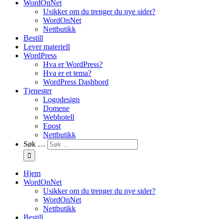
WordOnNet
Usikker om du trenger du nye sider?
WordOnNet
Nettbutikk
Bestill
Lever materiell
WordPress
Hva er WordPress?
Hva er et tema?
WordPress Dashbord
Tjenester
Logodesign
Domene
Webhotell
Epost
Nettbutikk
Søk …
Hjem
WordOnNet
Usikker om du trenger du nye sider?
WordOnNet
Nettbutikk
Bestill