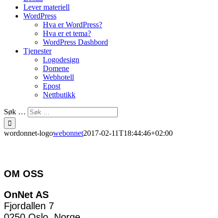
Lever materiell
WordPress
Hva er WordPress?
Hva er et tema?
WordPress Dashbord
Tjenester
Logodesign
Domene
Webhotell
Epost
Nettbutikk
Søk …
wordonnet-logo
webonnet
2017-02-11T18:44:46+02:00
OM OSS
OnNet AS
Fjordallen 7
0250 Oslo, Norge