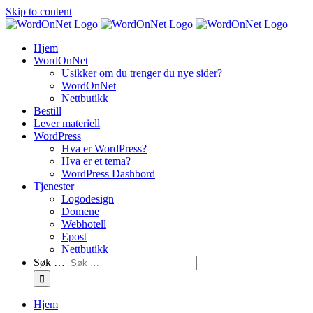
Skip to content
Hjem
WordOnNet
Usikker om du trenger du nye sider?
WordOnNet
Nettbutikk
Bestill
Lever materiell
WordPress
Hva er WordPress?
Hva er et tema?
WordPress Dashbord
Tjenester
Logodesign
Domene
Webhotell
Epost
Nettbutikk
Søk …
Hjem