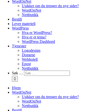
WordOnNet
Usikker om du trenger du nye sider?
WordOnNet
Nettbutikk
Bestill
Lever materiell
WordPress
Hva er WordPress?
Hva er et tema?
WordPress Dashbord
Tjenester
Logodesign
Domene
Webhotell
Epost
Nettbutikk
Søk …
Hjem
WordOnNet
Usikker om du trenger du nye sider?
WordOnNet
Nettbutikk
Bestill