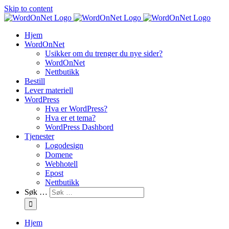
Skip to content
Hjem
WordOnNet
Usikker om du trenger du nye sider?
WordOnNet
Nettbutikk
Bestill
Lever materiell
WordPress
Hva er WordPress?
Hva er et tema?
WordPress Dashbord
Tjenester
Logodesign
Domene
Webhotell
Epost
Nettbutikk
Søk …
Hjem