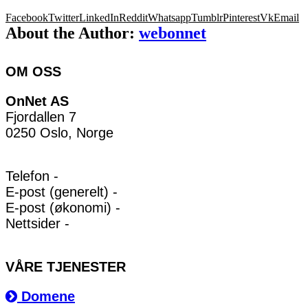
Facebook
Twitter
LinkedIn
Reddit
Whatsapp
Tumblr
Pinterest
Vk
Email
About the Author:
webonnet
OM OSS
OnNet AS
Fjordallen 7
0250 Oslo, Norge
Telefon -
E-post (generelt) -
E-post (økonomi) -
Nettsider -
VÅRE TJENESTER
Domene