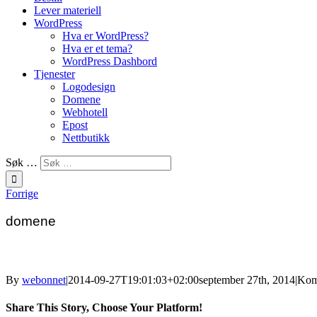
Lever materiell
WordPress
Hva er WordPress?
Hva er et tema?
WordPress Dashbord
Tjenester
Logodesign
Domene
Webhotell
Epost
Nettbutikk
Søk …
Forrige
domene
By
webonnet
|
2014-09-27T19:01:03+02:00
september 27th, 2014
|
Kom
Share This Story, Choose Your Platform!