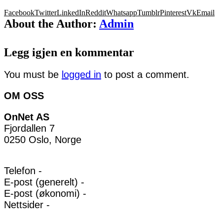
Facebook
Twitter
LinkedIn
Reddit
Whatsapp
Tumblr
Pinterest
Vk
Email
About the Author:
Admin
Legg igjen en kommentar
You must be
logged in
to post a comment.
OM OSS
OnNet AS
Fjordallen 7
0250 Oslo, Norge
Telefon -
E-post (generelt) -
E-post (økonomi) -
Nettsider -