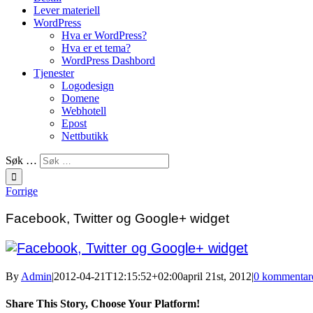
Lever materiell
WordPress
Hva er WordPress?
Hva er et tema?
WordPress Dashbord
Tjenester
Logodesign
Domene
Webhotell
Epost
Nettbutikk
Søk …
Forrige
Facebook, Twitter og Google+ widget
By
Admin
|
2012-04-21T12:15:52+02:00
april 21st, 2012
|
0 kommentar
Share This Story, Choose Your Platform!