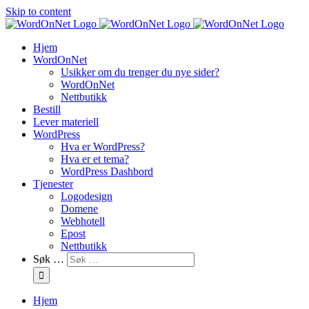
Skip to content
Hjem
WordOnNet
Usikker om du trenger du nye sider?
WordOnNet
Nettbutikk
Bestill
Lever materiell
WordPress
Hva er WordPress?
Hva er et tema?
WordPress Dashbord
Tjenester
Logodesign
Domene
Webhotell
Epost
Nettbutikk
Søk …
Hjem