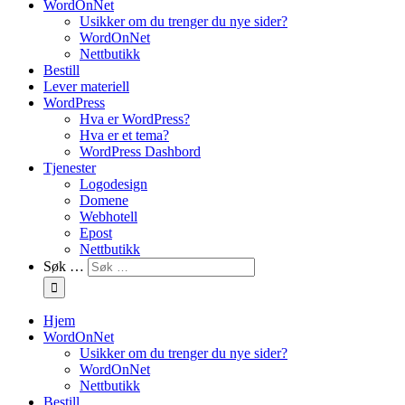
WordOnNet
Usikker om du trenger du nye sider?
WordOnNet
Nettbutikk
Bestill
Lever materiell
WordPress
Hva er WordPress?
Hva er et tema?
WordPress Dashbord
Tjenester
Logodesign
Domene
Webhotell
Epost
Nettbutikk
Søk …
Hjem
WordOnNet
Usikker om du trenger du nye sider?
WordOnNet
Nettbutikk
Bestill