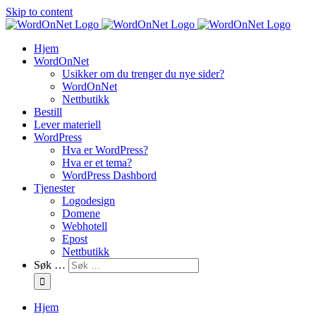
Skip to content
Hjem
WordOnNet
Usikker om du trenger du nye sider?
WordOnNet
Nettbutikk
Bestill
Lever materiell
WordPress
Hva er WordPress?
Hva er et tema?
WordPress Dashbord
Tjenester
Logodesign
Domene
Webhotell
Epost
Nettbutikk
Søk …
Hjem