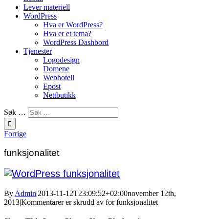
Lever materiell
WordPress
Hva er WordPress?
Hva er et tema?
WordPress Dashbord
Tjenester
Logodesign
Domene
Webhotell
Epost
Nettbutikk
Søk …
Forrige
funksjonalitet
By
Admin
|
2013-11-12T23:09:52+02:00
november 12th,
2013
|
Kommentarer er skrudd av
for funksjonalitet