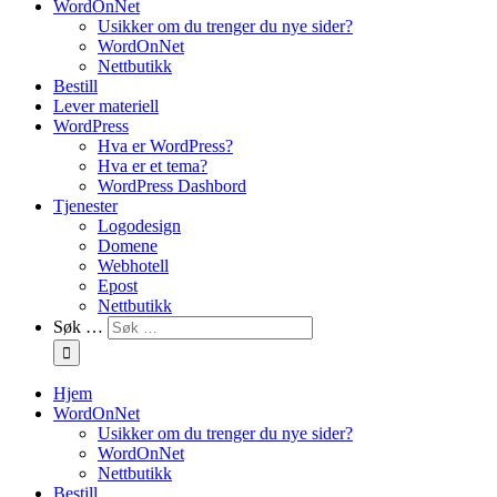
WordOnNet
Usikker om du trenger du nye sider?
WordOnNet
Nettbutikk
Bestill
Lever materiell
WordPress
Hva er WordPress?
Hva er et tema?
WordPress Dashbord
Tjenester
Logodesign
Domene
Webhotell
Epost
Nettbutikk
Søk …
Hjem
WordOnNet
Usikker om du trenger du nye sider?
WordOnNet
Nettbutikk
Bestill