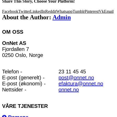
Share This Story, Choose Your Platform!
Facebook
Twitter
LinkedIn
Reddit
Whatsapp
Tumblr
Pinterest
Vk
Email
About the Author:
Admin
OM OSS
OnNet AS
Fjordallen 7
0250 Oslo, Norge
Telefon -
23 11 45 45
E-post (generelt) -
post@onnet.no
E-post (økonomi) -
efaktura@onnet.no
Nettsider -
onnet.no
VÅRE TJENESTER