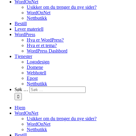
WordOnNet
Usikker om du trenger du nye sider?
WordOnNet
Nettbutikk
Bestill
Lever materiell
WordPress
Hva er WordPress?
Hva er et tema?
WordPress Dashbord
Tjenester
Logodesign
Domene
Webhotell
Epost
Nettbutikk
Søk …
Hjem
WordOnNet
Usikker om du trenger du nye sider?
WordOnNet
Nettbutikk
Bestill