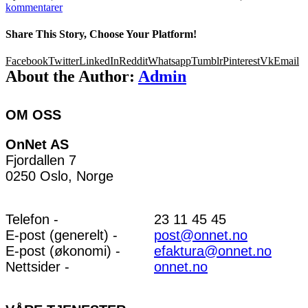
kommentarer
Share This Story, Choose Your Platform!
Facebook
Twitter
LinkedIn
Reddit
Whatsapp
Tumblr
Pinterest
Vk
Email
About the Author:
Admin
OM OSS
OnNet AS
Fjordallen 7
0250 Oslo, Norge
Telefon -
23 11 45 45
E-post (generelt) -
post@onnet.no
E-post (økonomi) -
efaktura@onnet.no
Nettsider -
onnet.no