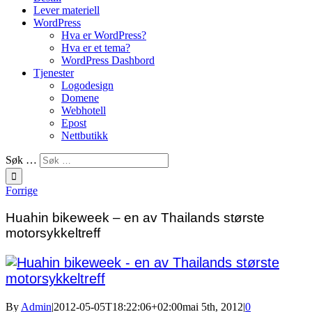
Lever materiell
WordPress
Hva er WordPress?
Hva er et tema?
WordPress Dashbord
Tjenester
Logodesign
Domene
Webhotell
Epost
Nettbutikk
Søk …
Forrige
Huahin bikeweek – en av Thailands største
motorsykkeltreff
By
Admin
|
2012-05-05T18:22:06+02:00
mai 5th, 2012
|
0