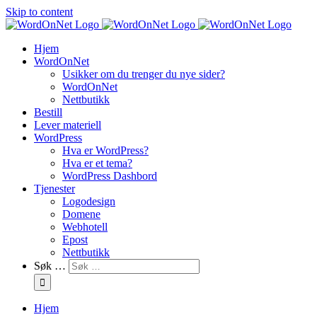
Skip to content
Hjem
WordOnNet
Usikker om du trenger du nye sider?
WordOnNet
Nettbutikk
Bestill
Lever materiell
WordPress
Hva er WordPress?
Hva er et tema?
WordPress Dashbord
Tjenester
Logodesign
Domene
Webhotell
Epost
Nettbutikk
Søk …
Hjem