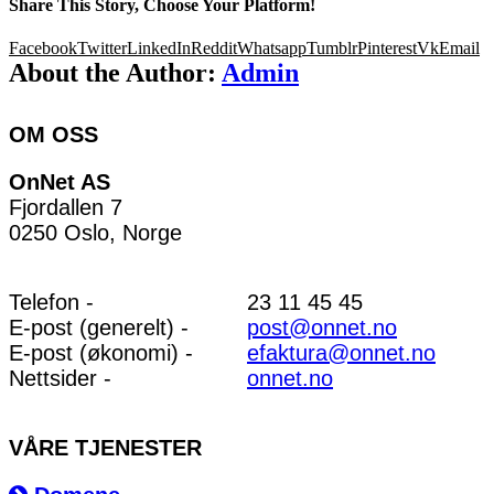
Share This Story, Choose Your Platform!
Facebook
Twitter
LinkedIn
Reddit
Whatsapp
Tumblr
Pinterest
Vk
Email
About the Author:
Admin
OM OSS
OnNet AS
Fjordallen 7
0250 Oslo, Norge
Telefon -
23 11 45 45
E-post (generelt) -
post@onnet.no
E-post (økonomi) -
efaktura@onnet.no
Nettsider -
onnet.no
VÅRE TJENESTER