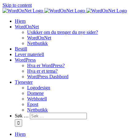
Skip to content
Hjem
WordOnNet
Usikker om du trenger du nye sider?
WordOnNet
Nettbutikk
Bestill
Lever materiell
WordPress
Hva er WordPress?
Hva er et tema?
WordPress Dashbord
Tjenester
Logodesign
Domene
Webhotell
Epost
Nettbutikk
Søk …
Hjem