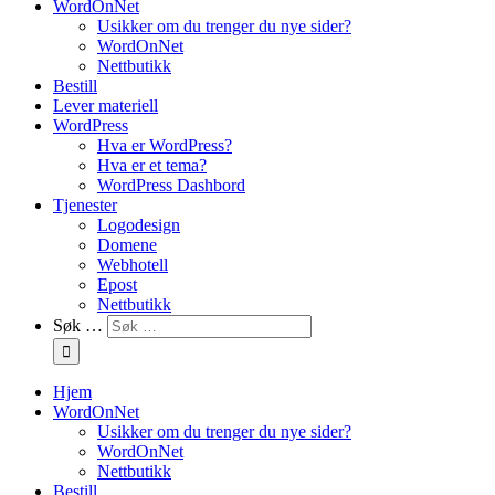
WordOnNet
Usikker om du trenger du nye sider?
WordOnNet
Nettbutikk
Bestill
Lever materiell
WordPress
Hva er WordPress?
Hva er et tema?
WordPress Dashbord
Tjenester
Logodesign
Domene
Webhotell
Epost
Nettbutikk
Søk …
Hjem
WordOnNet
Usikker om du trenger du nye sider?
WordOnNet
Nettbutikk
Bestill