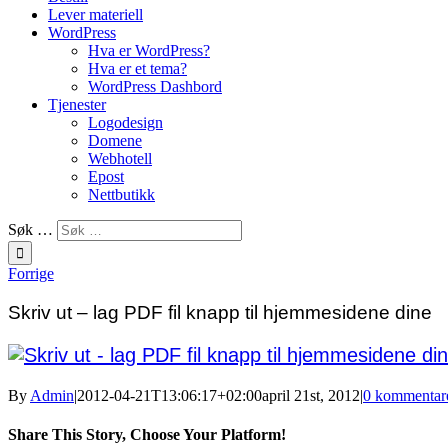
Lever materiell
WordPress
Hva er WordPress?
Hva er et tema?
WordPress Dashbord
Tjenester
Logodesign
Domene
Webhotell
Epost
Nettbutikk
Søk …
Forrige
Skriv ut – lag PDF fil knapp til hjemmesidene dine
By
Admin
|
2012-04-21T13:06:17+02:00
april 21st, 2012
|
0 kommentar
Share This Story, Choose Your Platform!