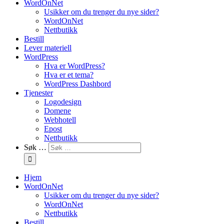
WordOnNet
Usikker om du trenger du nye sider?
WordOnNet
Nettbutikk
Bestill
Lever materiell
WordPress
Hva er WordPress?
Hva er et tema?
WordPress Dashbord
Tjenester
Logodesign
Domene
Webhotell
Epost
Nettbutikk
Søk …
Hjem
WordOnNet
Usikker om du trenger du nye sider?
WordOnNet
Nettbutikk
Bestill