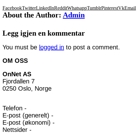
Facebook
Twitter
LinkedIn
Reddit
Whatsapp
Tumblr
Pinterest
Vk
Email
About the Author:
Admin
Legg igjen en kommentar
You must be
logged in
to post a comment.
OM OSS
OnNet AS
Fjordallen 7
0250 Oslo, Norge
Telefon -
E-post (generelt) -
E-post (økonomi) -
Nettsider -