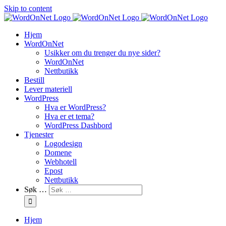
Skip to content
Hjem
WordOnNet
Usikker om du trenger du nye sider?
WordOnNet
Nettbutikk
Bestill
Lever materiell
WordPress
Hva er WordPress?
Hva er et tema?
WordPress Dashbord
Tjenester
Logodesign
Domene
Webhotell
Epost
Nettbutikk
Søk …
Hjem