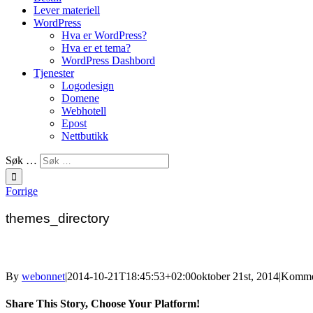
Lever materiell
WordPress
Hva er WordPress?
Hva er et tema?
WordPress Dashbord
Tjenester
Logodesign
Domene
Webhotell
Epost
Nettbutikk
Søk …
Forrige
themes_directory
By
webonnet
|
2014-10-21T18:45:53+02:00
oktober 21st, 2014
|
Kommen
Share This Story, Choose Your Platform!