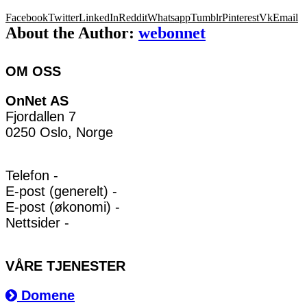
Facebook
Twitter
LinkedIn
Reddit
Whatsapp
Tumblr
Pinterest
Vk
Email
About the Author:
webonnet
OM OSS
OnNet AS
Fjordallen 7
0250 Oslo, Norge
Telefon -
E-post (generelt) -
E-post (økonomi) -
Nettsider -
VÅRE TJENESTER
Domene