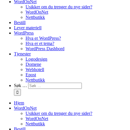
WordOnNet
Usikker om du trenger du nye sider?
WordOnNet
Nettbutikk
Bestill
Lever materiell
WordPress
Hva er WordPress?
Hva er et tema?
WordPress Dashbord
Tjenester
Logodesign
Domene
Webhotell
Epost
Nettbutikk
Søk …
Hjem
WordOnNet
Usikker om du trenger du nye sider?
WordOnNet
Nettbutikk
Bestill