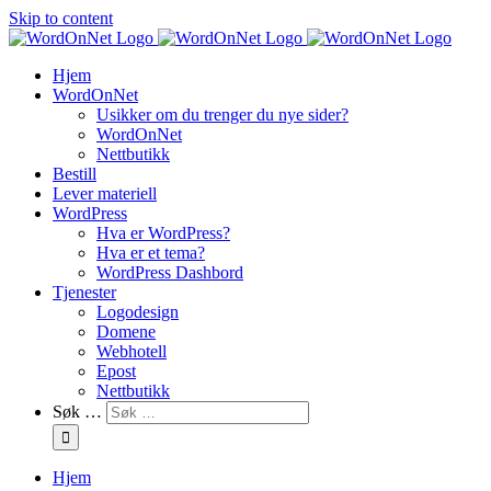
Skip to content
Hjem
WordOnNet
Usikker om du trenger du nye sider?
WordOnNet
Nettbutikk
Bestill
Lever materiell
WordPress
Hva er WordPress?
Hva er et tema?
WordPress Dashbord
Tjenester
Logodesign
Domene
Webhotell
Epost
Nettbutikk
Søk …
Hjem