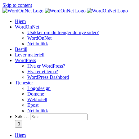
Skip to content
Hjem
WordOnNet
Usikker om du trenger du nye sider?
WordOnNet
Nettbutikk
Bestill
Lever materiell
WordPress
Hva er WordPress?
Hva er et tema?
WordPress Dashbord
Tjenester
Logodesign
Domene
Webhotell
Epost
Nettbutikk
Søk …
Hjem