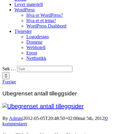
Lever materiell
WordPress
Hva er WordPress?
Hva er et tema?
WordPress Dashbord
Tjenester
Logodesign
Domene
Webhotell
Epost
Nettbutikk
Søk …
Forrige
Ubegrenset antall tilleggsider
By
Admin
|
2012-05-05T20:48:50+02:00
mai 5th, 2012
|
0
kommentarer