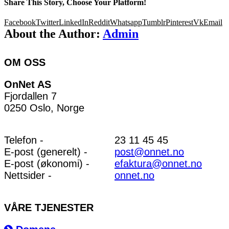
Share This Story, Choose Your Platform!
Facebook
Twitter
LinkedIn
Reddit
Whatsapp
Tumblr
Pinterest
Vk
Email
About the Author:
Admin
OM OSS
OnNet AS
Fjordallen 7
0250 Oslo, Norge
Telefon -
23 11 45 45
E-post (generelt) -
post@onnet.no
E-post (økonomi) -
efaktura@onnet.no
Nettsider -
onnet.no
VÅRE TJENESTER