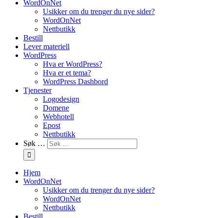
WordOnNet
Usikker om du trenger du nye sider?
WordOnNet
Nettbutikk
Bestill
Lever materiell
WordPress
Hva er WordPress?
Hva er et tema?
WordPress Dashbord
Tjenester
Logodesign
Domene
Webhotell
Epost
Nettbutikk
Søk …
Hjem
WordOnNet
Usikker om du trenger du nye sider?
WordOnNet
Nettbutikk
Bestill