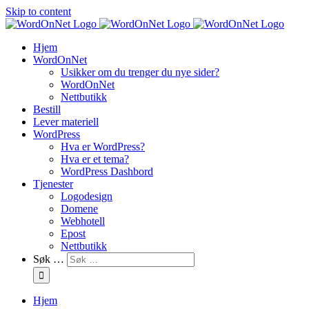
Skip to content
Hjem
WordOnNet
Usikker om du trenger du nye sider?
WordOnNet
Nettbutikk
Bestill
Lever materiell
WordPress
Hva er WordPress?
Hva er et tema?
WordPress Dashbord
Tjenester
Logodesign
Domene
Webhotell
Epost
Nettbutikk
Søk …
Hjem