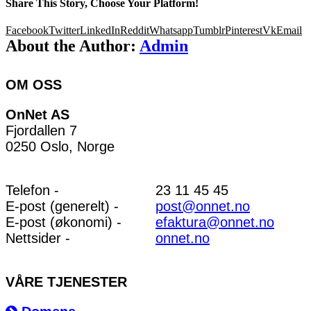
Share This Story, Choose Your Platform!
Facebook
Twitter
LinkedIn
Reddit
Whatsapp
Tumblr
Pinterest
Vk
Email
About the Author:
Admin
OM OSS
OnNet AS
Fjordallen 7
0250 Oslo, Norge
Telefon -
23 11 45 45
E-post (generelt) -
post@onnet.no
E-post (økonomi) -
efaktura@onnet.no
Nettsider -
onnet.no
VÅRE TJENESTER