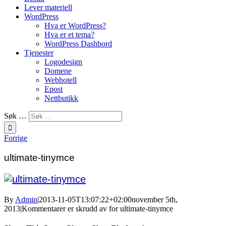
Lever materiell
WordPress
Hva er WordPress?
Hva er et tema?
WordPress Dashbord
Tjenester
Logodesign
Domene
Webhotell
Epost
Nettbutikk
Søk …
Forrige
ultimate-tinymce
By
Admin
|
2013-11-05T13:07:22+02:00
november 5th,
2013
|
Kommentarer er skrudd av
for ultimate-tinymce