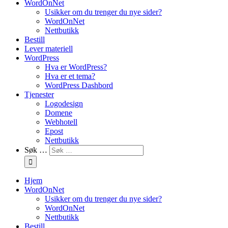
WordOnNet
Usikker om du trenger du nye sider?
WordOnNet
Nettbutikk
Bestill
Lever materiell
WordPress
Hva er WordPress?
Hva er et tema?
WordPress Dashbord
Tjenester
Logodesign
Domene
Webhotell
Epost
Nettbutikk
Søk …
Hjem
WordOnNet
Usikker om du trenger du nye sider?
WordOnNet
Nettbutikk
Bestill