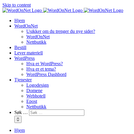
Skip to content
Hjem
WordOnNet
Usikker om du trenger du nye sider?
WordOnNet
Nettbutikk
Bestill
Lever materiell
WordPress
Hva er WordPress?
Hva er et tema?
WordPress Dashbord
Tjenester
Logodesign
Domene
Webhotell
Epost
Nettbutikk
Søk …
Hjem