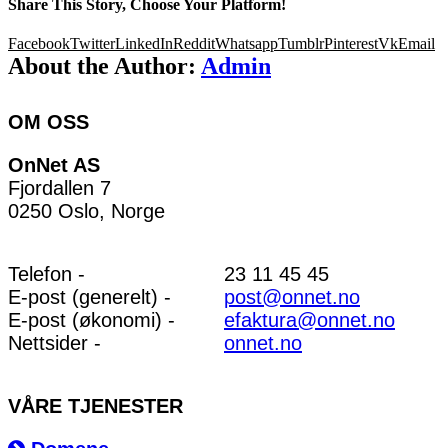
Share This Story, Choose Your Platform!
Facebook
Twitter
LinkedIn
Reddit
Whatsapp
Tumblr
Pinterest
Vk
Email
About the Author:
Admin
OM OSS
OnNet AS
Fjordallen 7
0250 Oslo, Norge
Telefon -
23 11 45 45
E-post (generelt) -
post@onnet.no
E-post (økonomi) -
efaktura@onnet.no
Nettsider -
onnet.no
VÅRE TJENESTER