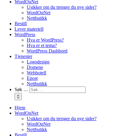
WordOnNet
Usikker om du trenger du nye sider?
WordOnNet
Nettbutikk
Bestill
Lever materiell
WordPress
Hva er WordPress?
Hva er et tema?
WordPress Dashbord
Tjenester
Logodesign
Domene
Webhotell
Epost
Nettbutikk
Søk …
Hjem
WordOnNet
Usikker om du trenger du nye sider?
WordOnNet
Nettbutikk
Bestill