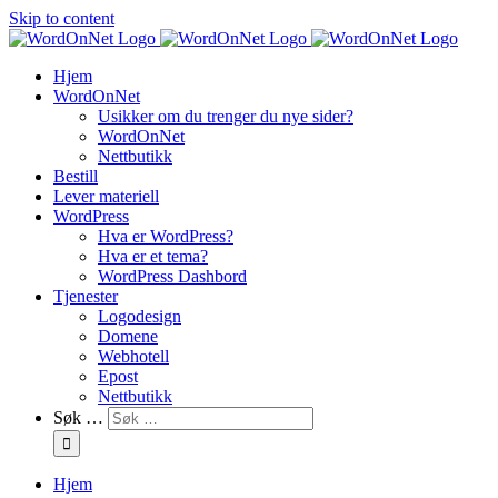
Skip to content
Hjem
WordOnNet
Usikker om du trenger du nye sider?
WordOnNet
Nettbutikk
Bestill
Lever materiell
WordPress
Hva er WordPress?
Hva er et tema?
WordPress Dashbord
Tjenester
Logodesign
Domene
Webhotell
Epost
Nettbutikk
Søk …
Hjem