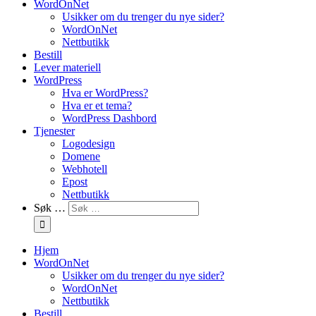
WordOnNet
Usikker om du trenger du nye sider?
WordOnNet
Nettbutikk
Bestill
Lever materiell
WordPress
Hva er WordPress?
Hva er et tema?
WordPress Dashbord
Tjenester
Logodesign
Domene
Webhotell
Epost
Nettbutikk
Søk …
Hjem
WordOnNet
Usikker om du trenger du nye sider?
WordOnNet
Nettbutikk
Bestill