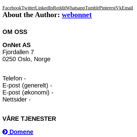
Facebook
Twitter
LinkedIn
Reddit
Whatsapp
Tumblr
Pinterest
Vk
Email
About the Author:
webonnet
OM OSS
OnNet AS
Fjordallen 7
0250 Oslo, Norge
Telefon -
E-post (generelt) -
E-post (økonomi) -
Nettsider -
VÅRE TJENESTER
Domene