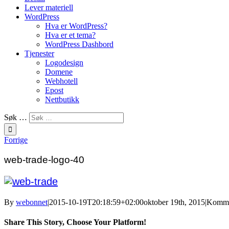
Lever materiell
WordPress
Hva er WordPress?
Hva er et tema?
WordPress Dashbord
Tjenester
Logodesign
Domene
Webhotell
Epost
Nettbutikk
Søk …
Forrige
web-trade-logo-40
By
webonnet
|
2015-10-19T20:18:59+02:00
oktober 19th, 2015
|
Kommen
Share This Story, Choose Your Platform!