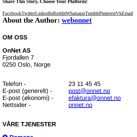
Share This Story, Choose Your Platform!
Facebook
Twitter
LinkedIn
Reddit
Whatsapp
Tumblr
Pinterest
Vk
Email
About the Author:
webonnet
OM OSS
OnNet AS
Fjordallen 7
0250 Oslo, Norge
Telefon -
23 11 45 45
E-post (generelt) -
post@onnet.no
E-post (økonomi) -
efaktura@onnet.no
Nettsider -
onnet.no
VÅRE TJENESTER