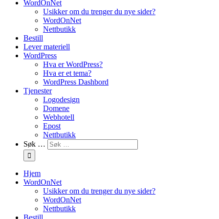
WordOnNet
Usikker om du trenger du nye sider?
WordOnNet
Nettbutikk
Bestill
Lever materiell
WordPress
Hva er WordPress?
Hva er et tema?
WordPress Dashbord
Tjenester
Logodesign
Domene
Webhotell
Epost
Nettbutikk
Søk …
Hjem
WordOnNet
Usikker om du trenger du nye sider?
WordOnNet
Nettbutikk
Bestill