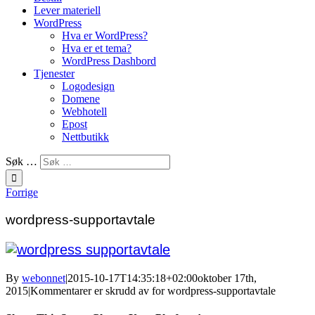
Lever materiell
WordPress
Hva er WordPress?
Hva er et tema?
WordPress Dashbord
Tjenester
Logodesign
Domene
Webhotell
Epost
Nettbutikk
Søk …
Forrige
wordpress-supportavtale
By
webonnet
|
2015-10-17T14:35:18+02:00
oktober 17th,
2015
|
Kommentarer er skrudd av
for wordpress-supportavtale