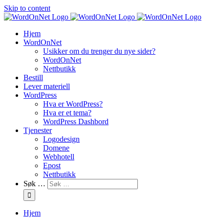
Skip to content
Hjem
WordOnNet
Usikker om du trenger du nye sider?
WordOnNet
Nettbutikk
Bestill
Lever materiell
WordPress
Hva er WordPress?
Hva er et tema?
WordPress Dashbord
Tjenester
Logodesign
Domene
Webhotell
Epost
Nettbutikk
Søk …
Hjem