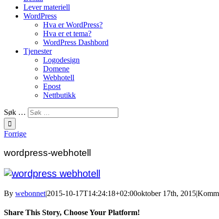
Lever materiell
WordPress
Hva er WordPress?
Hva er et tema?
WordPress Dashbord
Tjenester
Logodesign
Domene
Webhotell
Epost
Nettbutikk
Søk …
Forrige
wordpress-webhotell
By
webonnet
|
2015-10-17T14:24:18+02:00
oktober 17th, 2015
|
Kommen
Share This Story, Choose Your Platform!