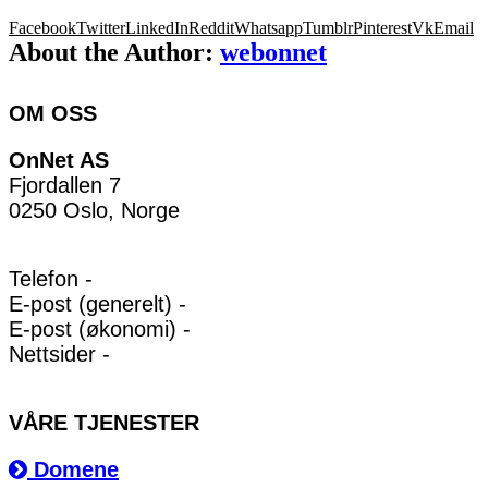
Facebook
Twitter
LinkedIn
Reddit
Whatsapp
Tumblr
Pinterest
Vk
Email
About the Author:
webonnet
OM OSS
OnNet AS
Fjordallen 7
0250 Oslo, Norge
Telefon -
E-post (generelt) -
E-post (økonomi) -
Nettsider -
VÅRE TJENESTER
Domene