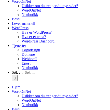
WordOnNet
Usikker om du trenger du nye sider?
WordOnNet
Nettbutikk
Bestill
Lever materiell
WordPress
Hva er WordPress?
Hva er et tema?
WordPress Dashbord
Tjenester
Logodesign
Domene
Webhotell
Epost
Nettbutikk
Søk …
Hjem
WordOnNet
Usikker om du trenger du nye sider?
WordOnNet
Nettbutikk
Bestill