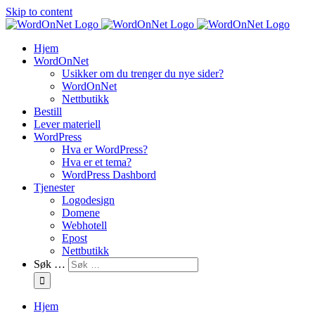
Skip to content
Hjem
WordOnNet
Usikker om du trenger du nye sider?
WordOnNet
Nettbutikk
Bestill
Lever materiell
WordPress
Hva er WordPress?
Hva er et tema?
WordPress Dashbord
Tjenester
Logodesign
Domene
Webhotell
Epost
Nettbutikk
Søk …
Hjem