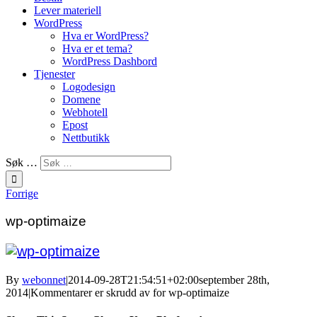
Lever materiell
WordPress
Hva er WordPress?
Hva er et tema?
WordPress Dashbord
Tjenester
Logodesign
Domene
Webhotell
Epost
Nettbutikk
Søk …
Forrige
wp-optimaize
By
webonnet
|
2014-09-28T21:54:51+02:00
september 28th,
2014
|
Kommentarer er skrudd av
for wp-optimaize