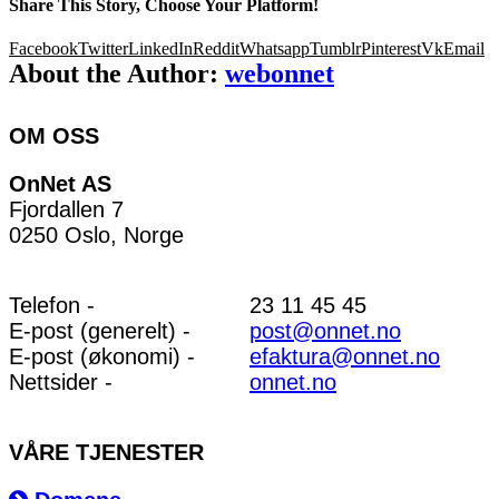
Share This Story, Choose Your Platform!
Facebook
Twitter
LinkedIn
Reddit
Whatsapp
Tumblr
Pinterest
Vk
Email
About the Author:
webonnet
OM OSS
OnNet AS
Fjordallen 7
0250 Oslo, Norge
Telefon -
23 11 45 45
E-post (generelt) -
post@onnet.no
E-post (økonomi) -
efaktura@onnet.no
Nettsider -
onnet.no
VÅRE TJENESTER