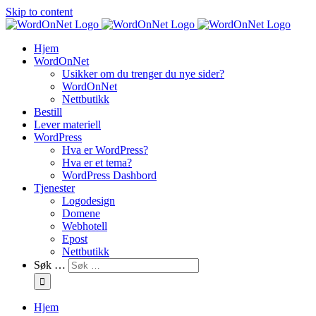
Skip to content
Hjem
WordOnNet
Usikker om du trenger du nye sider?
WordOnNet
Nettbutikk
Bestill
Lever materiell
WordPress
Hva er WordPress?
Hva er et tema?
WordPress Dashbord
Tjenester
Logodesign
Domene
Webhotell
Epost
Nettbutikk
Søk …
Hjem