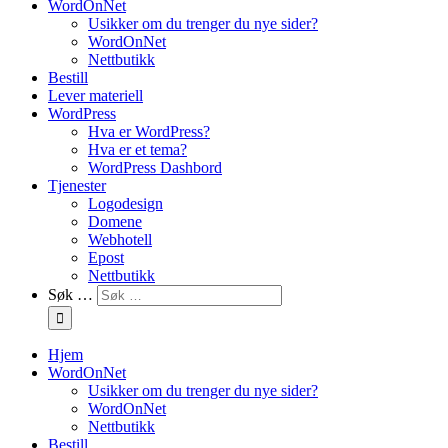
WordOnNet
Usikker om du trenger du nye sider?
WordOnNet
Nettbutikk
Bestill
Lever materiell
WordPress
Hva er WordPress?
Hva er et tema?
WordPress Dashbord
Tjenester
Logodesign
Domene
Webhotell
Epost
Nettbutikk
Søk …
Hjem
WordOnNet
Usikker om du trenger du nye sider?
WordOnNet
Nettbutikk
Bestill